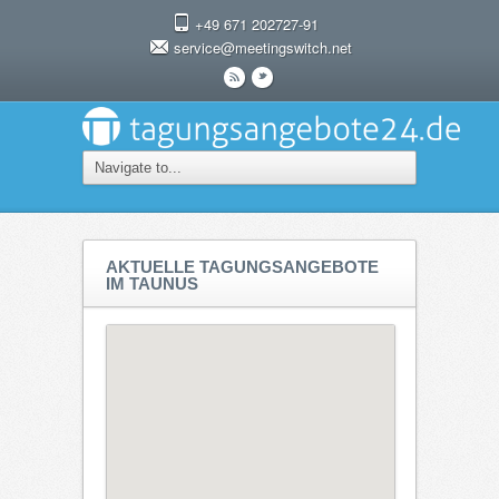
+49 671 202727-91
service@meetingswitch.net
r
t
AKTUELLE TAGUNGSANGEBOTE
IM TAUNUS