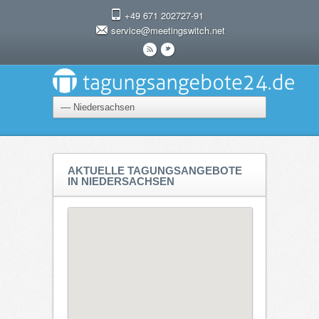
+49 671 202727-91
service@meetingswitch.net
r
t
AKTUELLE TAGUNGSANGEBOTE
IN NIEDERSACHSEN