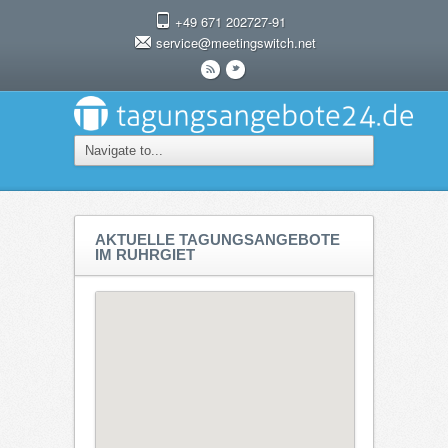
+49 671 202727-91
service@meetingswitch.net
r
t
AKTUELLE TAGUNGSANGEBOTE
IM RUHRGIET