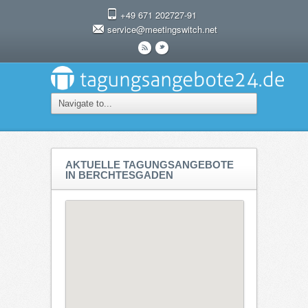
+49 671 202727-91
service@meetingswitch.net
r
t
AKTUELLE TAGUNGSANGEBOTE
IN BERCHTESGADEN